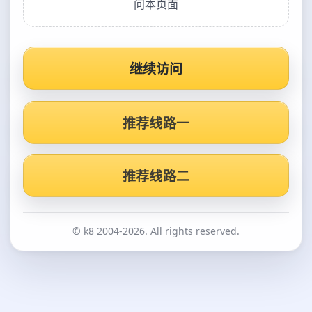
问本页面
继续访问
推荐线路一
推荐线路二
© k8 2004-2026. All rights reserved.