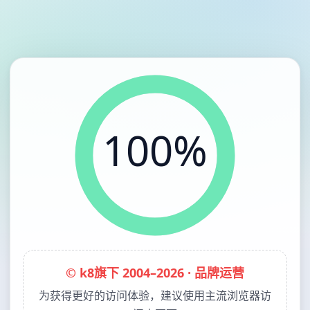
100%
© k8旗下 2004–2026 · 品牌运营
为获得更好的访问体验，建议使用主流浏览器访